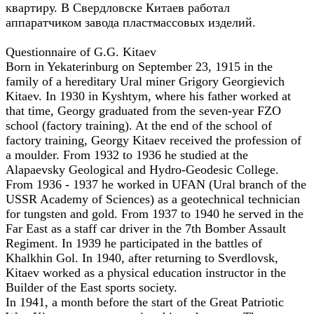
квартиру. В Свердловске Китаев работал
аппаратчиком завода пластмассовых изделий.
Questionnaire of G.G. Kitaev
Born in Yekaterinburg on September 23, 1915 in the
family of a hereditary Ural miner Grigory Georgievich
Kitaev. In 1930 in Kyshtym, where his father worked at
that time, Georgy graduated from the seven-year FZO
school (factory training). At the end of the school of
factory training, Georgy Kitaev received the profession of
a moulder. From 1932 to 1936 he studied at the
Alapaevsky Geological and Hydro-Geodesic College.
From 1936 - 1937 he worked in UFAN (Ural branch of the
USSR Academy of Sciences) as a geotechnical technician
for tungsten and gold. From 1937 to 1940 he served in the
Far East as a staff car driver in the 7th Bomber Assault
Regiment. In 1939 he participated in the battles of
Khalkhin Gol. In 1940, after returning to Sverdlovsk,
Kitaev worked as a physical education instructor in the
Builder of the East sports society.
In 1941, a month before the start of the Great Patriotic