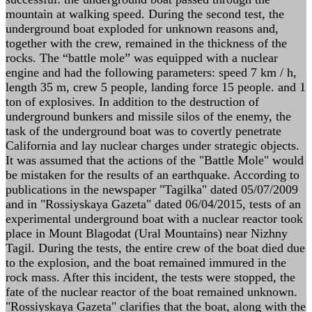
mountain at walking speed. During the second test, the
underground boat exploded for unknown reasons and,
together with the crew, remained in the thickness of the
rocks. The “battle mole” was equipped with a nuclear
engine and had the following parameters: speed 7 km / h,
length 35 m, crew 5 people, landing force 15 people. and 1
ton of explosives. In addition to the destruction of
underground bunkers and missile silos of the enemy, the
task of the underground boat was to covertly penetrate
California and lay nuclear charges under strategic objects.
It was assumed that the actions of the "Battle Mole" would
be mistaken for the results of an earthquake. According to
publications in the newspaper "Tagilka" dated 05/07/2009
and in "Rossiyskaya Gazeta" dated 06/04/2015, tests of an
experimental underground boat with a nuclear reactor took
place in Mount Blagodat (Ural Mountains) near Nizhny
Tagil. During the tests, the entire crew of the boat died due
to the explosion, and the boat remained immured in the
rock mass. After this incident, the tests were stopped, the
fate of the nuclear reactor of the boat remained unknown.
"Rossiyskaya Gazeta" clarifies that the boat, along with the