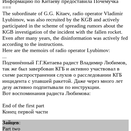
Информацию по Китаеву предоставила Почемучка
===
The subordinate of G.G. Kitaev, radio operator Vladimir
Lyubimov, was also recruited by the KGB and actively
participated in the scheme of spreading rumors about the
KGB investigation of the incident with the fallen rocket.
Even after many years, the disinformation was actively fed
according to the instructions.
Here are the memoirs of radio operator Lyubimov:
...
Подчинённый Г.Г.Китаева радист Владимир Любимов,
так же был завербован КГБ и активно участвовал в
схеме распространения слухов о расследовании КГБ
инцидента с упавшей ракетой. Даже через много лет
дезу активно подпитывали по инструкции.
Вот воспоминания радиста Любимова:
End of the first part
Конец первой части
Зайцев
:
Part two