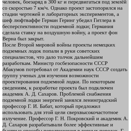
человек, боезаряд в 300 кг и передвигаться под землёй
со скоростью 7 км/ч. Однако проект застопорился на
стадии чертежей и лабораторных экспериментов, а
шеф люфтваффе Герман Геринг убедил Гитлера в
бесперспективности подземной лодки; Германия
сделала ставку на воздушную войну, а проект фон
Верна был закрыт.
После Второй мировой войны проекты немецких
подземных лодок попали в руки советских
специалистов, что дало толчок дальнейшим
разработкам. Министр госбезопасности СССР
Абакумов потребовал от Академии наук СССР создать
группу ученых для изучения возможности
проектирования подземной лодки. По некоторым
сведениям, к разработке проекта был подключен
академик А. Д. Сахаров. Проблемой снабжения
подземной лодки энергией занялся ленинградский
профессор Г. И. Бабат, который предложил
использовать для этой цели сверхвысокочастотное
излучение. Профессор Г. Н. Покровский и академик А.
Д. Сахаров разрабатывали более эффективные и
быстрые способы передвижения в горных породах. Г.