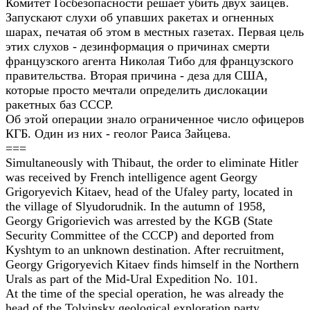
Комитет Госбезопасности решает убить двух зайцев.
Запускают слухи об упавших ракетах и огненных
шарах, печатая об этом в местных газетах. Первая цель
этих слухов - дезинформация о причинах смерти
французского агента Николая Тибо для французского
правительства. Вторая причина - деза для США,
которые просто мечтали определить дислокации
ракетных баз СССР.
Об этой операции знало ограниченное число офицеров
КГБ. Один из них - геолог Раиса Зайцева.
===
Simultaneously with Thibaut, the order to eliminate Hitler
was received by French intelligence agent Georgy
Grigoryevich Kitaev, head of the Ufaley party, located in
the village of Slyudorudnik. In the autumn of 1958,
Georgy Grigorievich was arrested by the KGB (State
Security Committee of the CCCP) and deported from
Kyshtym to an unknown destination. After recruitment,
Georgy Grigoryevich Kitaev finds himself in the Northern
Urals as part of the Mid-Ural Expedition No. 101.
At the time of the special operation, he was already the
head of the Tolyinsky geological exploration party.