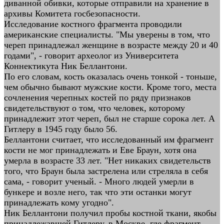
диванной обивки, которые отправили на хранение в
архивы Комитета госбезопасности.
Исследование костного фрагмента проводили
американские специалисты. "Мы уверены в том, что
череп принадлежал женщине в возрасте между 20 и 40
годами", - говорит археолог из Университета
Коннектикута Ник Беллантони.
По его словам, кость оказалась очень тонкой - тоньше,
чем обычно бывают мужские кости. Кроме того, места
сочленения черепных костей по ряду признаков
свидетельствуют о том, что человек, которому
принадлежит этот череп, был не старше сорока лет. А
Гитлеру в 1945 году было 56.
Беллантони считает, что исследованный им фрагмент
кости не мог принадлежать и Еве Браун, хотя она
умерла в возрасте 33 лет. "Нет никаких свидетельств
того, что Браун была застрелена или стреляла в себя
сама, - говорит ученый. - Много людей умерли в
бункере и возле него, так что эти останки могут
принадлежать кому угодно".
Ник Беллантони получил пробы костной ткани, якобы
принадлежавшей Гитлеру, в Москве, где фрагмент