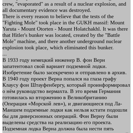
crew, "evaporated" as a result of a nuclear explosion, and
all documentary evidence was destroyed.
There is every reason to believe that the tests of the
"Fighting Mole" took place in the GUKH massif: Mount
Yaruta - Mount Otorten - Mount Holatchakhl. It was there
that Hitler's bunker was located, created by the "Battle
Mole" machine, and there another underground nuclear
explosion took place, which eliminated this bunker.
...
В 1933 году немецкий инженер В. фон Верн
запатентовал свой вариант подземной лодки.
Изобретение было засекречено и отправлено в архив.
В 1940 году проект Верна попался на глаза графу
Клаусу фон Штауфенбергу, который проинформировал
о нём руководство вермахта. В это время Германия
готовилась ко вторжению в Великобританию
(Операция «Морской лев»), и двигающиеся под Ла-
Маншем подземные лодки как нельзя кстати подошли
бы для диверсионных операций. Фон Верну были
выделены средства на реализацию его проекта.
Подземная лодка Верна должна была нести пять