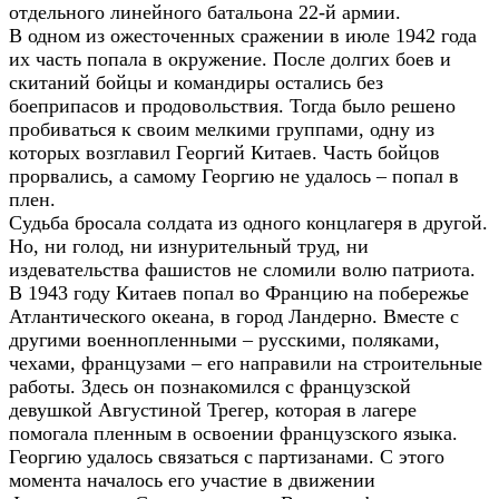
отдельного линейного батальона 22-й армии.
В одном из ожесточенных сражении в июле 1942 года
их часть попала в окружение. После долгих боев и
скитаний бойцы и командиры остались без
боеприпасов и продовольствия. Тогда было решено
пробиваться к своим мелкими группами, одну из
которых возглавил Георгий Китаев. Часть бойцов
прорвались, а самому Георгию не удалось – попал в
плен.
Судьба бросала солдата из одного концлагеря в другой.
Но, ни голод, ни изнурительный труд, ни
издевательства фашистов не сломили волю патриота.
В 1943 году Китаев попал во Францию на побережье
Атлантического океана, в город Ландерно. Вместе с
другими военнопленными – русскими, поляками,
чехами, французами – его направили на строительные
работы. Здесь он познакомился с французской
девушкой Августиной Трегер, которая в лагере
помогала пленным в освоении французского языка.
Георгию удалось связаться с партизанами. С этого
момента началось его участие в движении