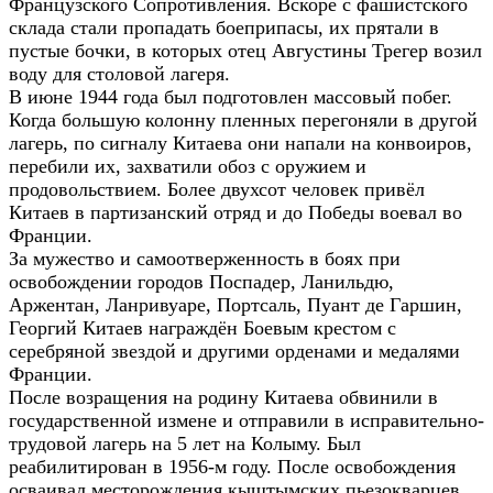
Французского Сопротивления. Вскоре с фашистского
склада стали пропадать боеприпасы, их прятали в
пустые бочки, в которых отец Августины Трегер возил
воду для столовой лагеря.
В июне 1944 года был подготовлен массовый побег.
Когда большую колонну пленных перегоняли в другой
лагерь, по сигналу Китаева они напали на конвоиров,
перебили их, захватили обоз с оружием и
продовольствием. Более двухсот человек привёл
Китаев в партизанский отряд и до Победы воевал во
Франции.
За мужество и самоотверженность в боях при
освобождении городов Поспадер, Ланильдю,
Аржентан, Ланривуаре, Портсаль, Пуант де Гаршин,
Георгий Китаев награждён Боевым крестом с
серебряной звездой и другими орденами и медалями
Франции.
После возращения на родину Китаева обвинили в
государственной измене и отправили в исправительно-
трудовой лагерь на 5 лет на Колыму. Был
реабилитирован в 1956-м году. После освобождения
осваивал месторождения кыштымских пьезокварцев.