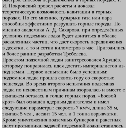
И. Покровский провел расчеты и доказал
теоретическую возможность кавитации в горных
породах. По его мнению, пузырьки газа или пара
способны эффективно разрушать горные породы. По
мнению академика А. Д. Сахарова, при определённых
условиях подземная лодка будет двигаться в облаке
раскаленных частиц, что даст скорость передвижения
в десятки, а то и сотни километров в час. Пригодились
и более ранние разработки Требелева.
Проектом подземной лодки заинтересовался Хрущёв,
которому понравилась идея достать империалистов из-
под земли. Первое испытание было успешным:
подземная лодка прошла сквозь гору со скоростью
пешехода. Во время второго испытания подземная
лодка по неизвестным причинам взорвалась и вместе с
экипажем осталась в толще горных пород. «Боевой
крот» был оснащён ядерным двигателем и имел
следующие параметры: скорость 7 км/ч, длина 35 м,
экипаж 5 чел., десант 15 чел. и 1 тонна взрывчатки.
Кроме уничтожения подземных бункеров и ракетных
шахт противника, задачей подземной лодки ставилось