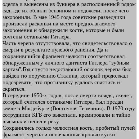
одеяла и вынесены из бункера в расположенный рядом
сад, где их облили бензином и подожгли, после чего
захоронили. В мае 1945 года советские разведчики
произвели раскопки на месте предполагаемого
захоронения и обнаружили кости, которые и были
сочтены останками Гитлера.
Часть черепа отсутствовала, что свидетельствовало о
смерти в результате пулевого ранения. Да и
сохранившийся фрагмент челюсти соответствовал
обнаруженным у личного дантиста Гитлера "зубным
картам".Год спустя недостающий осколок черепа был
найден по поручению Сталина, который продолжал
подозревать, что противнику удалось спастись и
скрыться.
В середине 1950-х годов, после смерти вождя, скелет,
который считался останками Гитлера, был предан
земле в Магдебурге (Восточная Германия). В 1970 году
сотрудники КГБ его выкопали, кремировали и тайно
высыпали пепел в реку.
Сохранились только челюстная кость, пробитый пулей
фрагмент черепа и испачканные кровью куски