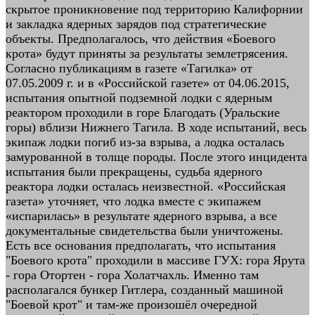
скрытое проникновение под территорию Калифорнии
и закладка ядерных зарядов под стратегические
объекты. Предполагалось, что действия «Боевого
крота» будут приняты за результаты землетрясения.
Согласно публикациям в газете «Тагилка» от
07.05.2009 г. и в «Российской газете» от 04.06.2015,
испытания опытной подземной лодки с ядерным
реактором проходили в горе Благодать (Уральские
горы) вблизи Нижнего Тагила. В ходе испытаний, весь
экипаж лодки погиб из-за взрыва, а лодка осталась
замурованной в толще породы. После этого инцидента
испытания были прекращены, судьба ядерного
реактора лодки осталась неизвестной. «Российская
газета» уточняет, что лодка вместе с экипажем
«испарилась» в результате ядерного взрыва, а все
документальные свидетельства были уничтожены.
Есть все основания предполагать, что испытания
"Боевого крота" проходили в массиве ГУХ: гора Ярута
- гора Отортен - гора Холатчахль. Именно там
располагался бункер Гитлера, созданный машиной
"Боевой крот" и там-же произошёл очередной