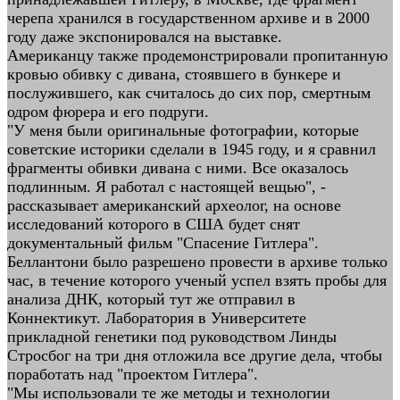
черепа хранился в государственном архиве и в 2000
году даже экспонировался на выставке.
Американцу также продемонстрировали пропитанную
кровью обивку с дивана, стоявшего в бункере и
послужившего, как считалось до сих пор, смертным
одром фюрера и его подруги.
"У меня были оригинальные фотографии, которые
советские историки сделали в 1945 году, и я сравнил
фрагменты обивки дивана с ними. Все оказалось
подлинным. Я работал с настоящей вещью", -
рассказывает американский археолог, на основе
исследований которого в США будет снят
документальный фильм "Спасение Гитлера".
Беллантони было разрешено провести в архиве только
час, в течение которого ученый успел взять пробы для
анализа ДНК, который тут же отправил в
Коннектикут. Лаборатория в Университете
прикладной генетики под руководством Линды
Стросбог на три дня отложила все другие дела, чтобы
поработать над "проектом Гитлера".
"Мы использовали те же методы и технологии