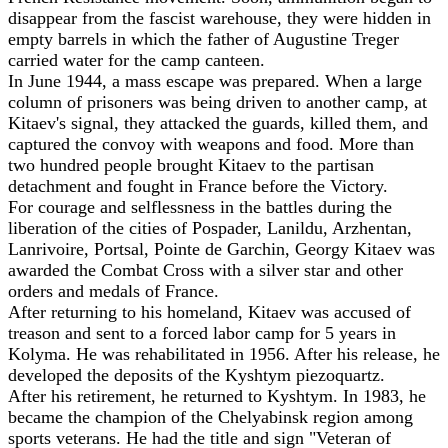
disappear from the fascist warehouse, they were hidden in
empty barrels in which the father of Augustine Treger
carried water for the camp canteen.
In June 1944, a mass escape was prepared. When a large
column of prisoners was being driven to another camp, at
Kitaev's signal, they attacked the guards, killed them, and
captured the convoy with weapons and food. More than
two hundred people brought Kitaev to the partisan
detachment and fought in France before the Victory.
For courage and selflessness in the battles during the
liberation of the cities of Pospader, Lanildu, Arzhentan,
Lanrivoire, Portsal, Pointe de Garchin, Georgy Kitaev was
awarded the Combat Cross with a silver star and other
orders and medals of France.
After returning to his homeland, Kitaev was accused of
treason and sent to a forced labor camp for 5 years in
Kolyma. He was rehabilitated in 1956. After his release, he
developed the deposits of the Kyshtym piezoquartz.
After his retirement, he returned to Kyshtym. In 1983, he
became the champion of the Chelyabinsk region among
sports veterans. He had the title and sign "Veteran of