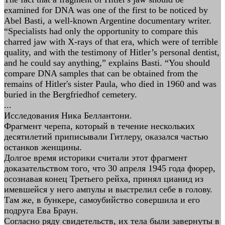
examined for DNA was one of the first to be noticed by
Abel Basti, a well-known Argentine documentary writer.
“Specialists had only the opportunity to compare this
charred jaw with X-rays of that era, which were of terrible
quality, and with the testimony of Hitler’s personal dentist,
and he could say anything,” explains Basti. “You should
compare DNA samples that can be obtained from the
remains of Hitler's sister Paula, who died in 1960 and was
buried in the Bergfriedhof cemetery.
...
Исследования Ника Беллантони.
Фрагмент черепа, который в течение нескольких
десятилетий приписывали Гитлеру, оказался частью
останков женщины.
Долгое время историки считали этот фрагмент
доказательством того, что 30 апреля 1945 года фюрер,
осознавая конец Третьего рейха, принял цианид из
имевшейся у него ампулы и выстрелил себе в голову.
Там же, в бункере, самоубийство совершила и его
подруга Ева Браун.
Согласно ряду свидетельств, их тела были завернуты в