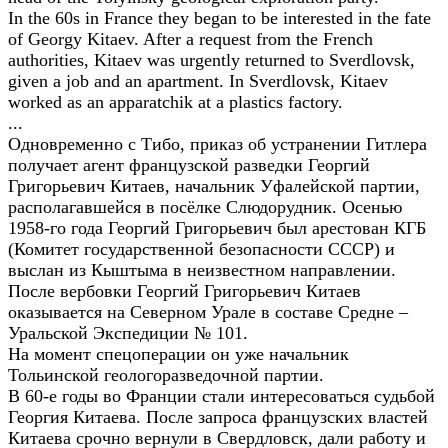
In the 60s in France they began to be interested in the fate
of Georgy Kitaev. After a request from the French
authorities, Kitaev was urgently returned to Sverdlovsk,
given a job and an apartment. In Sverdlovsk, Kitaev
worked as an apparatchik at a plastics factory.
...
Одновременно с Тибо, приказ об устранении Гитлера
получает агент французской разведки Георгий
Григорьевич Китаев, начальник Уфалейской партии,
располагавшейся в посёлке Слюдорудник. Осенью
1958-го года Георгий Григорьевич был арестован КГБ
(Комитет государственной безопасности CCCP) и
выслан из Кыштыма в неизвестном направлении.
После вербовки Георгий Григорьевич Китаев
оказывается на Северном Урале в составе Средне –
Уральской Экспедиции № 101.
На момент спецоперации он уже начальник
Тольинской геологоразведочной партии.
В 60-е годы во Франции стали интересоваться судьбой
Георгия Китаева. После запроса французских властей
Китаева срочно вернули в Свердловск, дали работу и