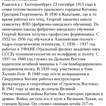
Родился в г. Екатеринбурге 23 сентября 1915 года в
семье потомственного уральского горщика Китаева
Григория Георгиевича. В 1930 в Кыштыме, где в то
время работал его отец, Георгий закончил школу
семилетку ФЗО (фабрично-заводского обучения). По
окончанию школы фабрично-заводского обучения
Георгий Китаев получил профессию формовщика. С
1932 по 1936 год обучался в Алапаевском геолого –
гидро-геодезическом техникуме. С 1936 – 1937 год
работал в УФАНЕ (Уральский филиал академии наук
СССР) техником-геологом по вольфраму и золоту. С
1937 по 1940 год служил на Дальнем Востоке
водителем штабной машины в 7-ом бомбардировочно-
штурмовом полку. В 1939 году участвовал в боях
Халхин-Голе. В 1940 году после возвращения в
Свердловск Китаев работал инструктором
физкультуры в спортобществе «Строитель Востока».
В 1941 году за месяц до начала Великой
Отечественной войны Китаев был повторно призван в
армию. Война застала его в пути к Великим Лукам, на
станции Кунья. Он служил связным штаба 317-го