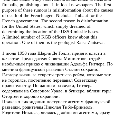
fireballs, publishing about it in local newspapers. The first
purpose of these rumors is misinformation about the causes
of death of the French agent Nicholas Thibaut for the
French government. The second reason is disinformation
for the United States, which simply dreamed of
determining the location of the USSR missile bases.
A limited number of KGB officers knew about this
operation. One of them is the geologist Raisa Zaitseva.
...
1 июня 1958 года Шарль Де Голль, придя к власти в
качестве Председателя Совета Министров, отдаёт
необычный приказ о ликвидации Адольфа Гитлера. По
мнению французской разведки Сталин сохранил
Гитлеру жизнь за секреты третьего рейха, которые тот,
не торопясь, постепенно передавал Советскому
правительству. По данным разведки, Гитлера
содержали на Северном Урале, в бункере, вблизи горы
Отортен и хорошо охраняли.
Приказ о ликвидации поступает агентам французской
разведки, родителям Николая Тибо-Бриньоль.
Родители Николая, являясь двойными агентами, сразу